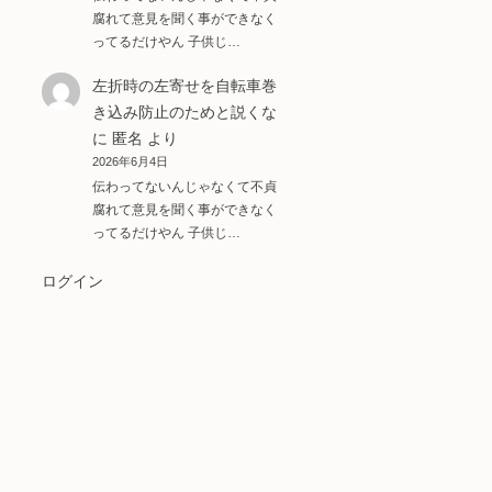
腐れて意見を聞く事ができなく
ってるだけやん 子供じ…
左折時の左寄せを自転車巻
き込み防止のためと説くな
に
匿名
より
2026年6月4日
伝わってないんじゃなくて不貞
腐れて意見を聞く事ができなく
ってるだけやん 子供じ…
ログイン