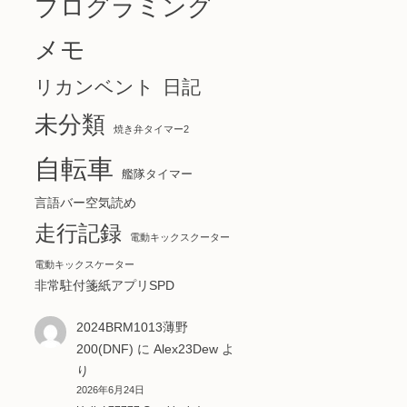
プログラミング
メモ
リカンベント
日記
未分類
焼き弁タイマー2
自転車
艦隊タイマー
言語バー空気読め
走行記録
電動キックスクーター
電動キックスケーター
非常駐付箋紙アプリSPD
2024BRM1013薄野
200(DNF)
に
Alex23Dew
よ
り
2026年6月24日