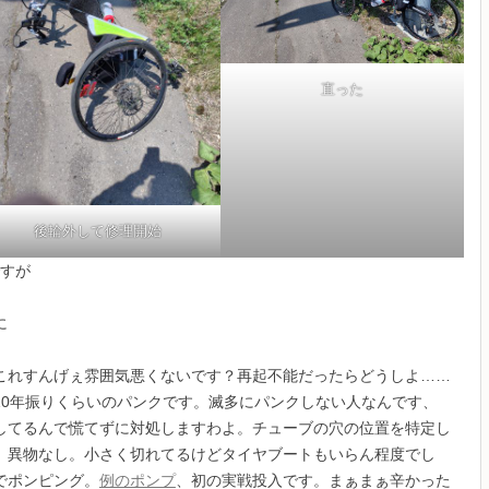
直った
後輪外して修理開始
ですが
に
これすんげぇ雰囲気悪くないです？再起不能だったらどうしよ……
10年振りくらいのパンクです。滅多にパンクしない人なんです、
してるんで慌てずに対処しますわよ。チューブの穴の位置を特定し
。異物なし。小さく切れてるけどタイヤブートもいらん程度でし
でポンピング。
例のポンプ
、初の実戦投入です。まぁまぁ辛かった