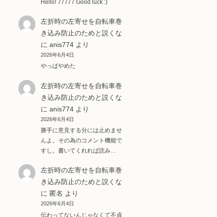
Hello! 77777 Good luck :)
左折時の左寄せを自転車巻
き込み防止のためと説くな
に
anis774
より
2026年6月4日
やっぱやめた
左折時の左寄せを自転車巻
き込み防止のためと説くな
に
anis774
より
2026年6月4日
勝手に意見する分には止めませ
んよ。その為のコメント機能で
すし。書いてくれれば読み…
左折時の左寄せを自転車巻
き込み防止のためと説くな
に
匿名
より
2026年6月4日
伝わってないんじゃなくて不貞