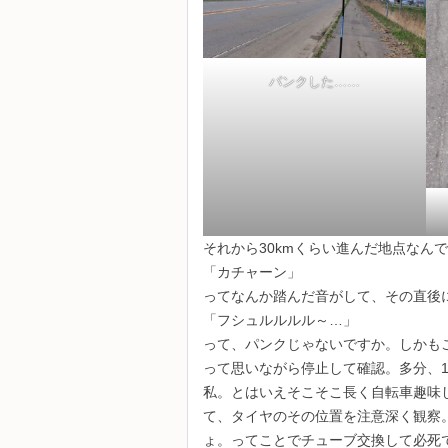
パンクした……
それから30kmくらい進んだ地点なん
「カチャーン」
ってなんか踏んだ音がして、その直後
「フシュルルルル～…」
って、パンクじゃないですか。しかも
って思いながら停止して確認。多分、
私。とはいえそこそこ長く自転車趣味
て、タイヤのその位置を注意深く観察
ょ。ってことでチューブ交換して必死