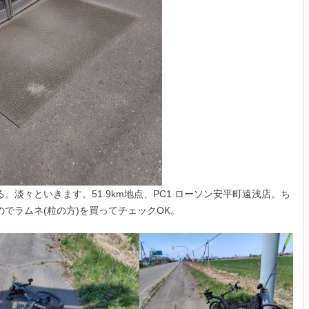
淡々といきます。51.9km地点、PC1 ローソン安平町遠浅店。ち
でラムネ(粒の方)を買ってチェックOK。