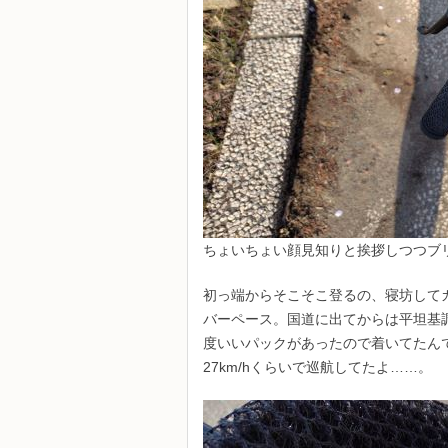
ちょいちょい顔見知りと挨拶しつつブ
初っ端からそこそこ登るの、寝坊して
バーペース。国道に出てからは平坦基
度いいパックがあったので着いてたん
27km/hくらいで巡航してたよ……。