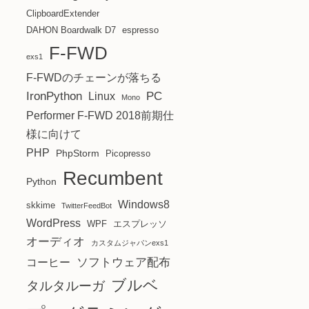
ClipboardExtender
DAHON Boardwalk D7
espresso
F-FWD
exs1
F-FWDのチェーンが落ちる
IronPython
PC
Linux
Mono
Performer F-FWD 2018前期仕
様に向けて
PHP
PhpStorm
Picopresso
Recumbent
Python
Windows8
skkime
TwitterFeedBot
WordPress
WPF
エスプレッソ
オーディオ
カスタムジャパンexs1
ソフトウェア配布
コーヒー
ブルベ
タルタルーガ