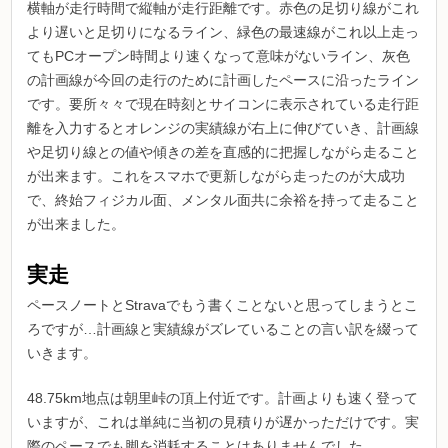
横軸が走行時間で縦軸が走行距離です。赤色の足切り線がこれ
より遅いと足切りになるライン、緑色の最速線がこれ以上走っ
てもPCオープン時間より速くなって意味がないライン、灰色
の計画線が今回の走行のために計画したペースに沿ったライン
です。要所々々で現在時刻とサイコンに表示されている走行距
離を入力するとオレンジの実績線が右上に伸びていき、計画線
や足切り線との値や傾きの差を直感的に把握しながら走ること
が出来ます。これをスマホで更新しながら走ったのが大成功
で、終始フィジカル面、メンタル面共に余裕を持って走ること
が出来ました。
実走
ペースノートとStravaでもう書くことないと思ってしまうとこ
ろですが…計画線と実績線がズレていることの言い訳を綴って
いきます。
48.75km地点は朝里峠の頂上付近です。計画よりも速く登って
いますが、これは単純に当初の見積りが遅かっただけです。実
際のペースでも脚を消耗することはありませんでした。