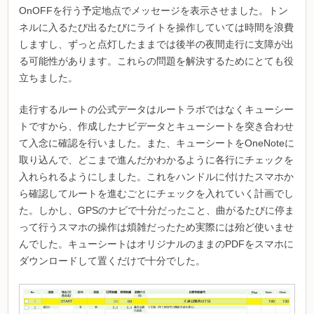
OnOFFを行う予定地点でメッセージを表示させました。トン
ネルに入るたび出るたびにライトを操作していては時間を浪費
しますし、ずっと点灯したままでは後半の夜間走行に支障が出
る可能性があります。これらの問題を解決するためにとても役
立ちました。
走行するルートの公式データはルートラボではなくキューシー
トですから、作成したナビデータとキューシートを突き合わせ
て入念に確認を行いました。また、キューシートをOneNoteに
取り込んで、どこまで進んだかわかるように各行にチェックを
入れられるようにしました。これをハンドルに付けたスマホか
ら確認してルートを進むごとにチェックを入れていく計画でし
た。しかし、GPSのナビで十分だったこと、曲がるたびに停ま
って行うスマホの操作は煩雑だったため実際には殆ど使いませ
んでした。キューシートはオリジナルのままのPDFをスマホに
ダウンロードして置くだけで十分でした。