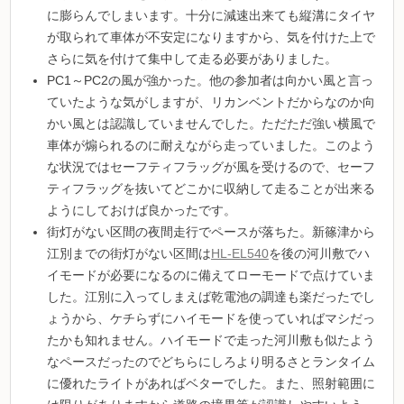
に膨らんでしまいます。十分に減速出来ても縦溝にタイヤ
が取られて車体が不安定になりますから、気を付けた上で
さらに気を付けて集中して走る必要がありました。
PC1～PC2の風が強かった。他の参加者は向かい風と言っ
ていたような気がしますが、リカンベントだからなのか向
かい風とは認識していませんでした。ただただ強い横風で
車体が煽られるのに耐えながら走っていました。このよう
な状況ではセーフティフラッグが風を受けるので、セーフ
ティフラッグを抜いてどこかに収納して走ることが出来る
ようにしておけば良かったです。
街灯がない区間の夜間走行でペースが落ちた。新篠津から
江別までの街灯がない区間は
HL-EL540
を後の河川敷でハ
イモードが必要になるのに備えてローモードで点けていま
した。江別に入ってしまえば乾電池の調達も楽だったでし
ょうから、ケチらずにハイモードを使っていればマシだっ
たかも知れません。ハイモードで走った河川敷も似たよう
なペースだったのでどちらにしろより明るさとランタイム
に優れたライトがあればベターでした。また、照射範囲に