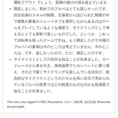
運転でアウト でしょう。貧脚の遊びの域を超えています。
満足しました。初めてのブルベはとても楽しかったです。
自分自身のスキルの制限、主催者から設けられた制限の中
で複数の要素のトレードオフを選択しながら走るのはゲー
ムをプレイしているような感覚で、サイクリングとして考
えるととても新鮮で楽しいものでした。というか、これっ
て自転車を使ったゲームですね。もう満足したので今後の
ブルベへの参加は今のところは考えていません。今のとこ
ろは…です、楽しかったので。ただ、満足したのです。
サイクリストとしての自分を知ることが出来ました。ロー
ドレースから身を引き、身体故障でリカンベントに乗り換
え、その上で緩くサイクリングを楽しんでいる自分が、総
合的なサイクリストとしてのスキルを高い次元で求められ
ているブルベの世界ではどの程度のものなのかを肌感覚で
知ることが出来ました。
This entry was tagged
F-FWD
,
Recumbent
,
ブルベ
,
自転車
,
走行記録
. Bookmark
the
permalink
.