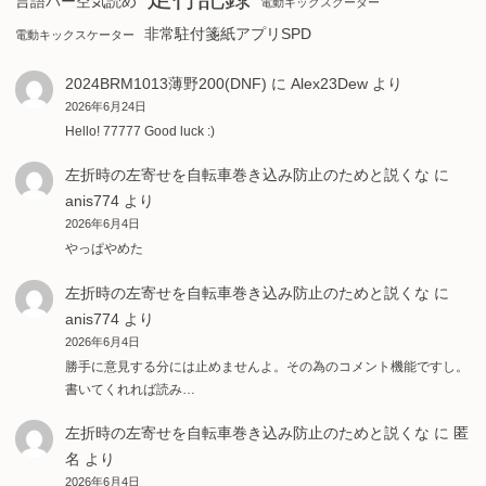
言語バー空気読め
電動キックスクーター
非常駐付箋紙アプリSPD
電動キックスケーター
2024BRM1013薄野200(DNF)
に
Alex23Dew
より
2026年6月24日
Hello! 77777 Good luck :)
左折時の左寄せを自転車巻き込み防止のためと説くな
に
anis774
より
2026年6月4日
やっぱやめた
左折時の左寄せを自転車巻き込み防止のためと説くな
に
anis774
より
2026年6月4日
勝手に意見する分には止めませんよ。その為のコメント機能ですし。
書いてくれれば読み…
左折時の左寄せを自転車巻き込み防止のためと説くな
に
匿
名
より
2026年6月4日