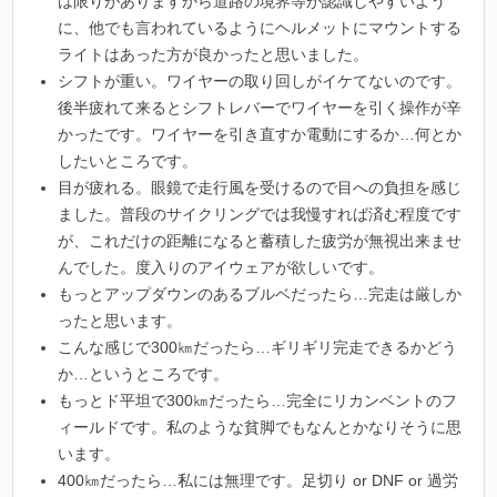
は限りがありますから道路の境界等が認識しやすいよう
に、他でも言われているようにヘルメットにマウントする
ライトはあった方が良かったと思いました。
シフトが重い。ワイヤーの取り回しがイケてないのです。
後半疲れて来るとシフトレバーでワイヤーを引く操作が辛
かったです。ワイヤーを引き直すか電動にするか…何とか
したいところです。
目が疲れる。眼鏡で走行風を受けるので目への負担を感じ
ました。普段のサイクリングでは我慢すれば済む程度です
が、これだけの距離になると蓄積した疲労が無視出来ませ
んでした。度入りのアイウェアが欲しいです。
もっとアップダウンのあるブルベだったら…完走は厳しか
ったと思います。
こんな感じで300㎞だったら…ギリギリ完走できるかどう
か…というところです。
もっとド平坦で300㎞だったら…完全にリカンベントのフ
ィールドです。私のような貧脚でもなんとかなりそうに思
います。
400㎞だったら…私には無理です。足切り or DNF or 過労