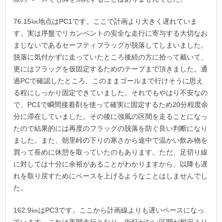
76.15㎞地点はPC1です。ここで計画より大きく遅れていま
す。実は序盤でリカンベントの安全な走行に寄与する大切なお
まじないであるセーフティフラッグが脱落してしまいました。
脱落に気付かずに走っていたところ後続の方に拾って戴いて、
更にはフラッグを仮固定するためのテープまで頂きました。通
過PCで確認したところ、このままゴールまで行けそうに思え
る程にしっかり固定できていました。それでもやはり不安なの
で、PC1で瞬間接着剤を使って確実に固定するため20分程度余
分に滞在していました。その後に強風の区間を走ることになっ
たので結果的には再度のフラッグの脱落を防ぐ良い判断になり
ました。また、朝里峠の下りの寒さから途中で温かい飲み物を
買って長めに休憩を取っていたのもあります。ただ、足切り線
に対しては十分に余裕があることがわかりますから、以降も遅
れを取り戻すためにペースを上げるようなことはしませんでし
た。
162.9㎞はPC3です。ここから計画線よりも遅いペースになっ
ています。これは夜間走行となり、街灯がない区間が想定より