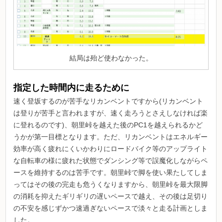
結局は殆ど使わなかった。
指定した時間内に走るために
速く登坂するのが苦手なリカンベントですから(リカンベント
は登りが苦手と言われますが、速く走ろうとさえしなければ楽
に登れるのです)、朝里峠を越えた後のPC1を越えられるかど
うかが第一目標となります。ただ、リカンベントはエネルギー
効率が高く疲れにくいかわりにロードバイク等のアップライト
な自転車の様に疲れた状態でダンシング等で誤魔化しながらペ
ースを維持するのは苦手です。朝里峠で脚を使い果たしてしま
ってはその後の完走も危うくなりますから、朝里峠を最大限脚
の消耗を抑えたギリギリの遅いペースで越え、その後は足切り
の不安を感じずかつ速過ぎないペースで淡々と走る計画としま
した。