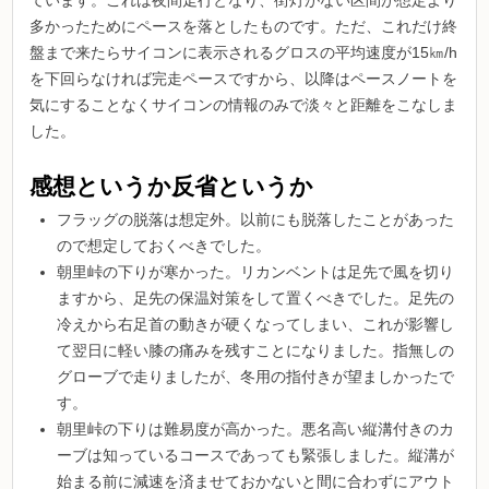
多かったためにペースを落としたものです。ただ、これだけ終
盤まで来たらサイコンに表示されるグロスの平均速度が15㎞/h
を下回らなければ完走ペースですから、以降はペースノートを
気にすることなくサイコンの情報のみで淡々と距離をこなしま
した。
感想というか反省というか
フラッグの脱落は想定外。以前にも脱落したことがあった
ので想定しておくべきでした。
朝里峠の下りが寒かった。リカンベントは足先で風を切り
ますから、足先の保温対策をして置くべきでした。足先の
冷えから右足首の動きが硬くなってしまい、これが影響し
て翌日に軽い膝の痛みを残すことになりました。指無しの
グローブで走りましたが、冬用の指付きが望ましかったで
す。
朝里峠の下りは難易度が高かった。悪名高い縦溝付きのカ
ーブは知っているコースであっても緊張しました。縦溝が
始まる前に減速を済ませておかないと間に合わずにアウト