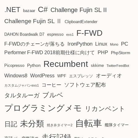
C#
.NET
Challenge Fujin SL II
bazaar
Challenge Fujin SL Ⅱ
ClipboardExtender
F-FWD
DAHON Boardwalk D7
espresso
exs1
IronPython
PC
F-FWDのチェーンが落ちる
Linux
Mono
Performer F-FWD 2018前期仕様に向けて
PHP
PhpStorm
Recumbent
Python
Picopresso
skkime
TwitterFeedBot
オーディオ
Windows8
WordPress
WPF
エスプレッソ
ソフトウェア配布
コーヒー
カスタムジャパンexs1
ブルベ
タルタルーガ
プログラミングメモ
リカンベント
自転車
未分類
日記
艦隊タイマー
焼き弁タイマー2
走行記録