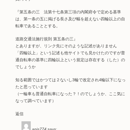
『第五条の三 法第十七条第三項の内閣府令で定める基準
は、第一条の五に掲げる長さ及び幅を超えない四輪以上の自
転車であることとする。
道路交通法施行規則 第五条の三』
とありますが、リンク先にそのような記述がありません
「四輪以上」という記述も他サイトでも見かけたのですが普
通自転車の基準に四輪以上という規定は存在する（した）の
でしょうか
知る範囲ではかつては２ないし3輪で改定され4輪以下になっ
たと思っています
（一輪車も普通自転車になった？！のでしょうか、ここ気に
なって調べています）
返信
anis774
says: