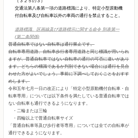
（３２５の３）
交通法第八条第一項の道路標識により、特定小型原動機
付自転車及び自転車以外の車両の通行を禁止すること。
道路標識、区画線及び道路標示に関する命令 別表第一
(第二条関係)
普通自転車ではない自転車は通行禁止です。
自転車専用道路、自転車歩行者専用道路と同じ標識が用いられ
ますが、普通自転車ではない自転車の通行の可否に違いがあり
ます。どちらの標識であるか判別できない場合には通行を見合
わせた方がよいでしょう。事前に下調べしておくことをおすす
めします。
令和五年七月一日の改正により「特定小型原動機付自転車・自
転車専用」については以下条件を満たしている普通自転車では
ない自転車も通行できるようになります。
・二輪または三輪
・四輪以上で普通自転車サイズ
「普通自転車等及び歩行者等専用」については全ての自転車が
通行できるようになります。