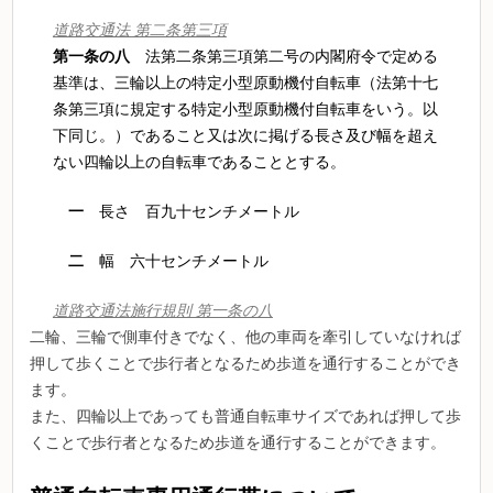
道路交通法 第二条第三項
第一条の八
法第二条第三項第二号の内閣府令で定める
基準は、三輪以上の特定小型原動機付自転車（法第十七
条第三項に規定する特定小型原動機付自転車をいう。以
下同じ。）であること又は次に掲げる長さ及び幅を超え
ない四輪以上の自転車であることとする。
一
長さ 百九十センチメートル
二
幅 六十センチメートル
道路交通法施行規則 第一条の八
二輪、三輪で側車付きでなく、他の車両を牽引していなければ
押して歩くことで歩行者となるため歩道を通行することができ
ます。
また、四輪以上であっても普通自転車サイズであれば押して歩
くことで歩行者となるため歩道を通行することができます。