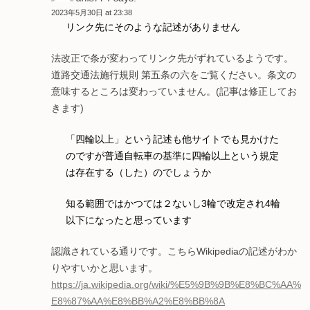
2023年5月30日 at 23:38
リンク先にそのような記述がありません
法改正で条が変わってリンク先がずれているようです。
道路交通法施行規則 第五条の六をご覧ください。条文の
意味するところは変わっていません。(記事は修正してお
きます)
「四輪以上」という記述も他サイトでも見かけた
のですが普通自転車の基準に四輪以上という規定
は存在する（した）のでしょうか
知る範囲ではかつては２ないし3輪で改定され4輪
以下になったと思っています
認識されている通りです。こちらWikipediaの記述がわか
りやすいかと思います。
https://ja.wikipedia.org/wiki/%E5%9B%9B%E8%BC%AA%
E8%87%AA%E8%BB%A2%E8%BB%8A