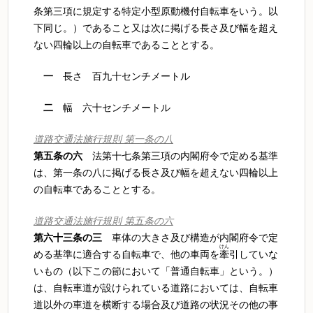
条第三項に規定する特定小型原動機付自転車をいう。以
下同じ。）であること又は次に掲げる長さ及び幅を超え
ない四輪以上の自転車であることとする。
一
長さ 百九十センチメートル
二
幅 六十センチメートル
道路交通法施行規則 第一条の八
第五条の六
法第十七条第三項の内閣府令で定める基準
は、第一条の八に掲げる長さ及び幅を超えない四輪以上
の自転車であることとする。
道路交通法施行規則 第五条の六
第六十三条の三
車体の大きさ及び構造が内閣府令で定
けん
める基準に適合する自転車で、他の車両を
牽
引していな
いもの（以下この節において「普通自転車」という。）
は、自転車道が設けられている道路においては、自転車
道以外の車道を横断する場合及び道路の状況その他の事