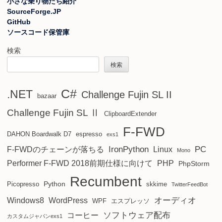
小さな乗り物たち紹介
SourceForge.JP
GitHub
ソースコード保管庫
検索
検索
C#
.NET
Challenge Fujin SL II
bazaar
Challenge Fujin SL Ⅱ
ClipboardExtender
F-FWD
DAHON Boardwalk D7
espresso
exs1
IronPython
PC
F-FWDのチェーンが落ちる
Linux
Mono
Performer F-FWD 2018前期仕様に向けて
PHP
PhpStorm
Recumbent
Python
Picopresso
skkime
TwitterFeedBot
オーディオ
Windows8
WordPress
WPF
エスプレッソ
ソフトウェア配布
コーヒー
カスタムジャパンexs1