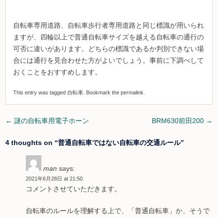
自転車専用道路、自転車歩行者専用道路と同じ標識が用いられ
ますが、四輪以上で普通自転車サイズを越える自転車の通行の
可否に違いがあります。どちらの標識であるか判別できない場
合には通行を見合わせた方がよいでしょう。事前に下調べして
おくことをおすすめします。
This entry was tagged
自転車
. Bookmark the
permalink
.
Post
←
謎の自転車用電子ホーン
BRM630前田200
→
navigation
4 thoughts on “
普通自転車ではない自転車の交通ルール
”
man
says:
2021年6月28日 at 21:50
コメントさせていただきます。
自転車のルールを理解する上で、「普通自転車」か、そうで