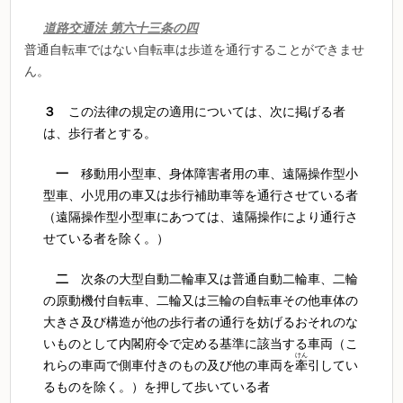
道路交通法
第六十三条の四
普通自転車ではない自転車は歩道を通行することができませ
ん。
３
この法律の規定の適用については、次に掲げる者
は、歩行者とする。
一
移動用小型車、身体障害者用の車、遠隔操作型小
型車、小児用の車又は歩行補助車等を通行させている者
（遠隔操作型小型車にあつては、遠隔操作により通行さ
せている者を除く。）
二
次条の大型自動二輪車又は普通自動二輪車、二輪
の原動機付自転車、二輪又は三輪の自転車その他車体の
大きさ及び構造が他の歩行者の通行を妨げるおそれのな
いものとして内閣府令で定める基準に該当する車両（こ
けん
れらの車両で側車付きのもの及び他の車両を
牽
引してい
るものを除く。）を押して歩いている者