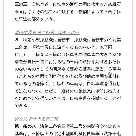
三の三
自転車道 自転車の通行の用に供するため縁石
線又はさくその他これに類する工作物によつて区画され
た車道の部分をいう。
道路交通法 第二条第一項第三の三
３
特定小型原動機付自転車（原動機付自転車のうち第
二条第一項第十号ロに該当するものをいう。以下同
じ。）、二輪又は三輪の自転車その他車体の大きさ及び
構造が自転車道における他の車両の通行を妨げるおそれ
のないものとして内閣府令で定める基準に該当する車両
けん
（これらの車両で側車付きのもの及び他の車両を
牽
引し
ているものを除く。）以外の車両は、自転車道を通行し
てはならない。ただし、道路外の施設又は場所に出入す
るためやむを得ないときは、自転車道を横断することが
できる。
道交法 第十七条第三項
第一条の八
法第二条第三項第二号の内閣府令で定める
基準は、三輪以上の特定小型原動機付自転車（法第十七