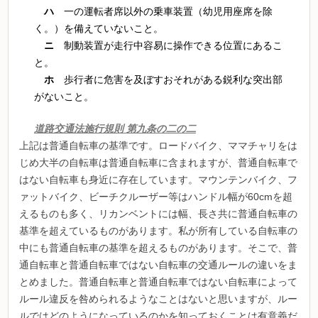
ハ
一の運転者席以外の乗車装置（幼児用座席を除
く。）を備えていないこと。
ニ
制動装置が走行中容易に操作できる位置にあるこ
と。
ホ
歩行者に危害を及ぼすおそれがある鋭利な突出部
がないこと。
道路交通法施行規則
第九条の二の二
上記は普通自転車の基準です。ロードバイク、ママチャリをは
じめ大半の自転車は普通自転車に含まれますが、普通自転車で
はない自転車も身近に存在しています。マウンテンバイク、フ
ァットバイク、ビーチクルーザー等はハンドル幅が60cmを超
えるものも多く、リカンベントには幅、長さ共に普通自転車の
基準を超えているものがあります。私が所有している自転車の
中にも普通自転車の基準を超えるものがあります。そこで、普
通自転車と普通自転車ではない自転車の交通ルールの違いをま
とめました。普通自転車と普通自転車ではない自転車によって
ルール違反を咎められるようなことはないと思いますが、ルー
ルではどのようになっているのかを知っておくことは有意義だ