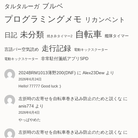
ブルベ
タルタルーガ
プログラミングメモ
リカンベント
自転車
未分類
日記
艦隊タイマー
焼き弁タイマー2
走行記録
言語バー空気読め
電動キックスクーター
非常駐付箋紙アプリSPD
電動キックスケーター
2024BRM1013薄野200(DNF)
に
Alex23Dew
より
2026年6月24日
Hello! 77777 Good luck :)
左折時の左寄せを自転車巻き込み防止のためと説くな
に
anis774
より
2026年6月4日
やっぱやめた
左折時の左寄せを自転車巻き込み防止のためと説くな
に