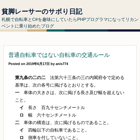
貧脚レーサーのサボり日記
札幌で自転車とC#を趣味にしていたらPHPプログラマになってリカン
ベントに乗り始めたブログ
普通自転車ではない自転車の交通ルール
Posted on
2019年6月17日
by
anis774
第九条の二の二
法第六十三条の三の内閣府令で定める
基準は、次の各号に掲げるとおりとする。
一
車体の大きさは、次に掲げる長さ及び幅を超えない
こと。
イ
長さ 百九十センチメートル
ロ
幅 六十センチメートル
二
車体の構造は、次に掲げるものであること。
イ
四輪以下の自転車であること。
ロ
側車を付していないこと。