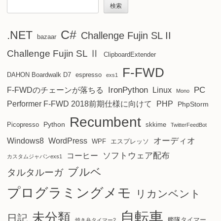
検索
C#
.NET
Challenge Fujin SL II
bazaar
Challenge Fujin SL Ⅱ
ClipboardExtender
F-FWD
DAHON Boardwalk D7
espresso
exs1
IronPython
PC
F-FWDのチェーンが落ちる
Linux
Mono
Performer F-FWD 2018前期仕様に向けて
PHP
PhpStorm
Recumbent
Python
Picopresso
skkime
TwitterFeedBot
オーディオ
Windows8
WordPress
WPF
エスプレッソ
ソフトウェア配布
コーヒー
カスタムジャパンexs1
ブルベ
タルタルーガ
プログラミングメモ
リカンベント
自転車
未分類
日記
艦隊タイマー
焼き弁タイマー2