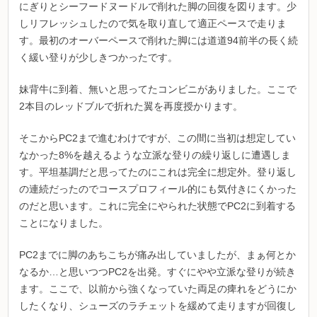
にぎりとシーフードヌードルで削れた脚の回復を図ります。少
しリフレッシュしたので気を取り直して適正ペースで走りま
す。最初のオーバーペースで削れた脚には道道94前半の長く続
く緩い登りが少しきつかったです。
妹背牛に到着、無いと思ってたコンビニがありました。ここで
2本目のレッドブルで折れた翼を再度授かります。
そこからPC2まで進むわけですが、この間に当初は想定してい
なかった8%を越えるような立派な登りの繰り返しに遭遇しま
す。平坦基調だと思ってたのにこれは完全に想定外。登り返し
の連続だったのでコースプロフィール的にも気付きにくかった
のだと思います。これに完全にやられた状態でPC2に到着する
ことになりました。
PC2までに脚のあちこちが痛み出していましたが、まぁ何とか
なるか…と思いつつPC2を出発。すぐにやや立派な登りが続き
ます。ここで、以前から強くなっていた両足の痺れをどうにか
したくなり、シューズのラチェットを緩めて走りますが回復し