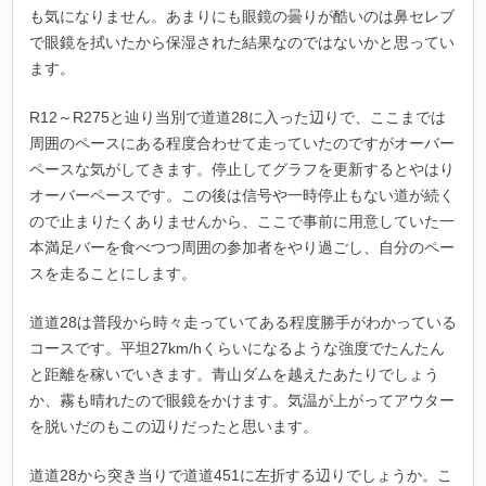
も気になりません。あまりにも眼鏡の曇りが酷いのは鼻セレブ
で眼鏡を拭いたから保湿された結果なのではないかと思ってい
ます。
R12～R275と辿り当別で道道28に入った辺りで、ここまでは
周囲のペースにある程度合わせて走っていたのですがオーバー
ペースな気がしてきます。停止してグラフを更新するとやはり
オーバーペースです。この後は信号や一時停止もない道が続く
ので止まりたくありませんから、ここで事前に用意していた一
本満足バーを食べつつ周囲の参加者をやり過ごし、自分のペー
スを走ることにします。
道道28は普段から時々走っていてある程度勝手がわかっている
コースです。平坦27km/hくらいになるような強度でたんたん
と距離を稼いでいきます。青山ダムを越えたあたりでしょう
か、霧も晴れたので眼鏡をかけます。気温が上がってアウター
を脱いだのもこの辺りだったと思います。
道道28から突き当りで道道451に左折する辺りでしょうか。こ