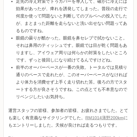
足先の冷え対策でトゥカバーを導入して、確かに冷えには
効果があったが、痺れを誘発してしまった。普段の走行で
何度か使って問題ないと判断してのブルベへの投入でした
が、まとまった距離を走らないと洗い出せない問題ってあ
るものですね。
眼鏡の曇りが酷かった。眼鏡を鼻セレブで拭かないこと。
それは鼻用のティッシュです。眼鏡では目が乾く問題もあ
りますし、アイウェア周りは何らかの対策をしたいところ
です。ずっと後回しになり続けてるんですけどね。
前半のオーバーペースが一番の失敗。トータルでは見積り
通りのペースで走れたが、このオーバーペースがなければ
より体力を消費せず上手く走り切れた筈。後ろの方でスタ
ートする方が良さそうですね。この点とても不本意なので
リベンジしたいお気持ち。
運営スタッフの皆様、参加者の皆様、お疲れさまでした。とて
も楽しく有意義なサイクリングでした。
RM1014薄野200km
に
もエントリーしました。天候が良ければ走るつもりです。