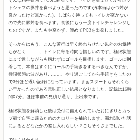
トシェフの豚丼を食べようと思ったのですが(本当はかつ丼が
良かったけど無かった)、しばらく待ってもトイレが空かない
ので先に豚丼を食べます。食後にもう一度トイレチャレンジし
たのですが、またもや空かず、諦めてPC3を出発しました。
そっからはもう、こんな苦行は早く終わらせたい以外のお気持
ちがなく………、トイレに寄る時間も惜しいのです。極限状態
にまで達しながらも構わずにゴールを目指します。ゴールに到
着して、本当はすぐにゴールの手続きをするべきなんですが、
極限状態の波があり………、やり過ごしてから手続きをしたの
で3分ほど遅い記録になっています。まぁスタートもそれくら
い早かったのである意味正しい結果となりました。記録は16時
間07分。ほぼ事前の見積り通り、上出来です。
極限状態を解消した後は受付に備えられていたおにぎりとカッ
プ麺で自宅に帰るためのカロリーを補給します。漏れ聞いた話
によるとどなたかの差し入れらしい？ごちそうさまでした。
ではふりかえり。