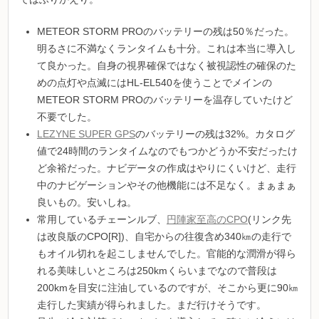
METEOR STORM PROのバッテリーの残は50％だった。
明るさに不満なくランタイムも十分。これは本当に導入し
て良かった。自身の視界確保ではなく被視認性の確保のた
めの点灯や点滅にはHL-EL540を使うことでメインの
METEOR STORM PROのバッテリーを温存していたけど
不要でした。
LEZYNE SUPER GPS
のバッテリーの残は32%。カタログ
値で24時間のランタイムなのでもつかどうか不安だったけ
ど余裕だった。ナビデータの作成はやりにくいけど、走行
中のナビゲーションやその他機能には不足なく。まぁまぁ
良いもの。安いしね。
常用しているチェーンルブ、
円陣家至高のCPO
(リンク先
は改良版のCPO[R])、自宅からの往復含め340㎞の走行で
もオイル切れを起こしませんでした。官能的な潤滑が得ら
れる美味しいところは250kmくらいまでなので普段は
200kmを目安に注油しているのですが、そこから更に90㎞
走行した実績が得られました。まだ行けそうです。