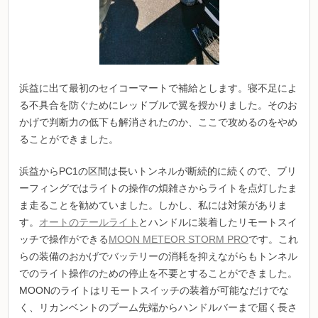
浜益に出て最初のセイコーマートで補給とします。寝不足によ
る不具合を防ぐためにレッドブルで翼を授かりました。そのお
かげで判断力の低下も解消されたのか、ここで攻めるのをやめ
ることができました。
浜益からPC1の区間は長いトンネルが断続的に続くので、ブリ
ーフィングではライトの操作の煩雑さからライトを点灯したま
ま走ることを勧めていました。しかし、私には対策がありま
す。
オートのテールライト
とハンドルに装着したリモートスイ
ッチで操作ができる
MOON METEOR STORM PRO
です。これ
らの装備のおかげでバッテリーの消耗を抑えながらもトンネル
でのライト操作のための停止を不要とすることができました。
MOONのライトはリモートスイッチの装着が可能なだけでな
く、リカンベントのブーム先端からハンドルバーまで届く長さ