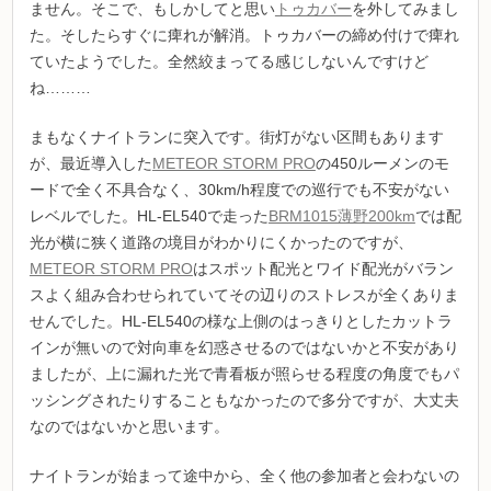
ません。そこで、もしかしてと思い
トゥカバー
を外してみまし
た。そしたらすぐに痺れが解消。トゥカバーの締め付けで痺れ
ていたようでした。全然絞まってる感じしないんですけど
ね………
まもなくナイトランに突入です。街灯がない区間もあります
が、最近導入した
METEOR STORM PRO
の450ルーメンのモ
ードで全く不具合なく、30km/h程度での巡行でも不安がない
レベルでした。HL-EL540で走った
BRM1015薄野200km
では配
光が横に狭く道路の境目がわかりにくかったのですが、
METEOR STORM PRO
はスポット配光とワイド配光がバラン
スよく組み合わせられていてその辺りのストレスが全くありま
せんでした。HL-EL540の様な上側のはっきりとしたカットラ
インが無いので対向車を幻惑させるのではないかと不安があり
ましたが、上に漏れた光で青看板が照らせる程度の角度でもパ
ッシングされたりすることもなかったので多分ですが、大丈夫
なのではないかと思います。
ナイトランが始まって途中から、全く他の参加者と会わないの