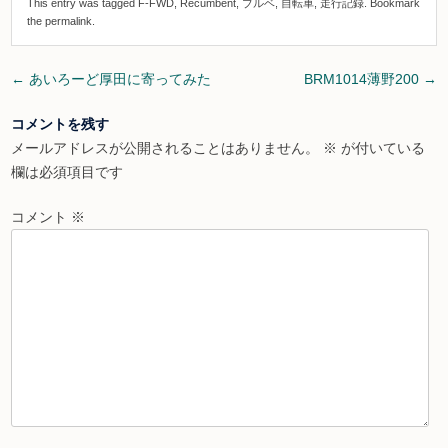
This entry was tagged
F-FWD
,
Recumbent
,
ブルベ
,
自転車
,
走行記録
. Bookmark
the
permalink
.
Post
←
あいろーど厚田に寄ってみた
BRM1014薄野200
→
navigation
コメントを残す
メールアドレスが公開されることはありません。
※
が付いている
欄は必須項目です
コメント
※