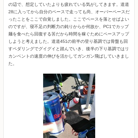
の辺で、想定していたよりも疲れている気がしてきます。道道
28に入ってから自分のペースで走っても尚、オーバーペースだ
ったことをここで自覚しました。ここでペースを落とせばよい
のですが、寝不足の判断力の鈍りからか何故か、PC1でカップ
麺を食べたら回復する筈だから時間を稼ぐためにペースアップ
しようと考えました。道道451の前半の登り基調では骨盤も回
すペダリングでグイグイと踏んでいき、後半の下り基調ではリ
カンベントの速度の伸びを活かしてガンガン飛ばしていきまし
た。