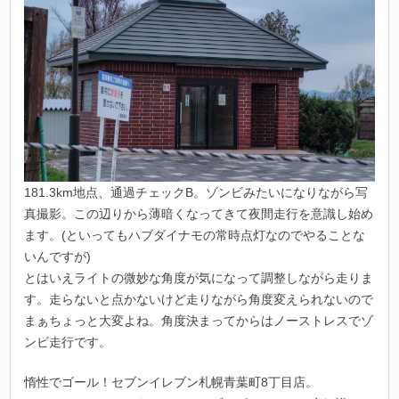
181.3km地点、通過チェックB。ゾンビみたいになりながら写
真撮影。この辺りから薄暗くなってきて夜間走行を意識し始め
ます。(といってもハブダイナモの常時点灯なのでやることな
いんですが)
とはいえライトの微妙な角度が気になって調整しながら走りま
す。走らないと点かないけど走りながら角度変えられないので
まぁちょっと大変よね。角度決まってからはノーストレスでゾ
ンビ走行です。
惰性でゴール！セブンイレブン札幌青葉町8丁目店。