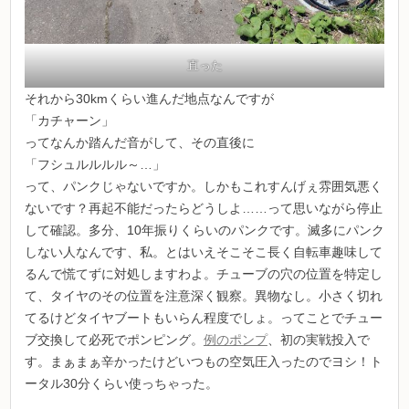
直った
それから30kmくらい進んだ地点なんですが
「カチャーン」
ってなんか踏んだ音がして、その直後に
「フシュルルルル～…」
って、パンクじゃないですか。しかもこれすんげぇ雰囲気悪く
ないです？再起不能だったらどうしよ……って思いながら停止
して確認。多分、10年振りくらいのパンクです。滅多にパンク
しない人なんです、私。とはいえそこそこ長く自転車趣味して
るんで慌てずに対処しますわよ。チューブの穴の位置を特定し
て、タイヤのその位置を注意深く観察。異物なし。小さく切れ
てるけどタイヤブートもいらん程度でしょ。ってことでチュー
ブ交換して必死でポンピング。
例のポンプ
、初の実戦投入で
す。まぁまぁ辛かったけどいつもの空気圧入ったのでヨシ！ト
ータル30分くらい使っちゃった。