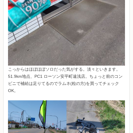
こっからはほぼほぼソロだった気がする。淡々といきます。
51.9km地点、PC1 ローソン安平町遠浅店。ちょっと前のコン
ビニで補給は足りてるのでラムネ(粒の方)を買ってチェック
OK。