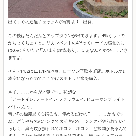
出てすぐの通過チェックAで写真取り、出発。
この後はだんだんとアップダウンが出てきます。4%くらいの
がちょくちょくと。リカンベントの4%ってロードの感覚的に
は8%くらいだと思います(諸説あり)。まぁなんとかやっていき
ますよ。
そんでPC2は111.4km地点、ローソン平取本町店。ボトルが1
本空になったのでここではスポドリと水を購入。
さて、ここからが地獄です。強烈な
「ノートイレ, ノートイレ ファラウェイ, ヒューマンプライド
バトル,なう」
青いPの標識見て心踊るも、停めるだけのP……。しかもです
ね、どうやら先のパンクでタイヤのケーシングがやられていた
らしく、真円度が損われてポコン…ポコン…と振動があるんで
すよ。これが膀胱を揺さぶるわけですね。暖いからってハラ