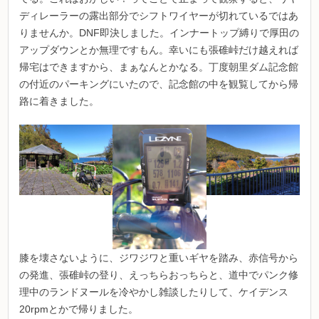
ディレーラーの露出部分でシフトワイヤーが切れているではあ
りませんか。DNF即決しました。インナートップ縛りで厚田の
アップダウンとか無理ですもん。幸いにも張碓峠だけ越えれば
帰宅はできますから、まぁなんとかなる。丁度朝里ダム記念館
の付近のパーキングにいたので、記念館の中を観覧してから帰
路に着きました。
膝を壊さないように、ジワジワと重いギヤを踏み、赤信号から
の発進、張碓峠の登り、えっちらおっちらと、道中でパンク修
理中のランドヌールを冷やかし雑談したりして、ケイデンス
20rpmとかで帰りました。