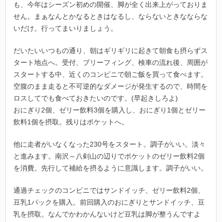
も、今年はシーズン初めの開催、脚が全く出来上がっておりま
せん。まぁなんとかなるときはなるし、ならないときなならな
いだけ。行ってまいりましょう。
だいたいいつもの通り、朝はギリギリに起きて朝食も摂らずス
タート地点へ。受付、ブリーフィング、検車の流れ後、周囲が
スタートする中、近くのコンビニで朝ご飯を買って食べます。
空腹のまま走ると不可逆的なダメージが発生するので、時間を
ロスしてでも食べておきたいのです。(早起きしろよ)
おにぎり2個、ゼリー飲料3個を購入し、おにぎり1個とゼリー
飲料1個を摂取。残りはポケットへ。
他に走者がいなくなった230号をスタート。調子がいい。淡々
と進みます。南沢～八剣山の辺りでポケットのゼリー飲料2個
を消費。先行して補給を摂るように意識します。調子がいい。
通過チェックのコンビニではサンドイッチ、ゼリー飲料2個、
豆乳1パックを購入。前回購入のおにぎりとサンドイッチ、豆
乳を摂取。なんでかわかんないけど豆乳は脚が整うんですよ