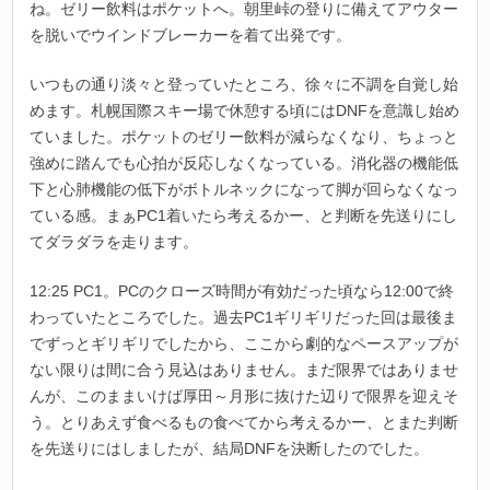
ね。ゼリー飲料はポケットへ。朝里峠の登りに備えてアウター
を脱いでウインドブレーカーを着て出発です。
いつもの通り淡々と登っていたところ、徐々に不調を自覚し始
めます。札幌国際スキー場で休憩する頃にはDNFを意識し始め
ていました。ポケットのゼリー飲料が減らなくなり、ちょっと
強めに踏んでも心拍が反応しなくなっている。消化器の機能低
下と心肺機能の低下がボトルネックになって脚が回らなくなっ
ている感。まぁPC1着いたら考えるかー、と判断を先送りにし
てダラダラを走ります。
12:25 PC1。PCのクローズ時間が有効だった頃なら12:00で終
わっていたところでした。過去PC1ギリギリだった回は最後ま
でずっとギリギリでしたから、ここから劇的なペースアップが
ない限りは間に合う見込はありません。まだ限界ではありませ
んが、このままいけば厚田～月形に抜けた辺りで限界を迎えそ
う。とりあえず食べるもの食べてから考えるかー、とまた判断
を先送りにはしましたが、結局DNFを決断したのでした。