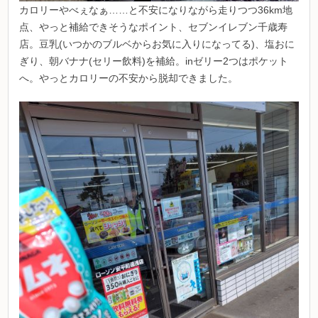
カロリーやべぇなぁ……と不安になりながら走りつつ36km地
点、やっと補給できそうなポイント、セブンイレブン千歳寿
店。豆乳(いつかのブルベからお気に入りになってる)、塩おに
ぎり、朝バナナ(セリー飲料)を補給。inゼリー2つはポケット
へ。やっとカロリーの不安から脱却できました。