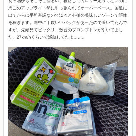
初っ端からそこそこ登るの、寝坊してカロリー足りてないのに
周囲のアップライト勢に引っ張られてオーバーペース。国道に
出てからは平坦基調なので淡々と心拍の美味しいゾーンで距離
を稼ぎます。途中に丁度いいパックがあったので着いてたんで
すが、先頭見てビックリ、数台のブロンプトンが引いてまし
た。27km/hくらいで巡航してたよ……。