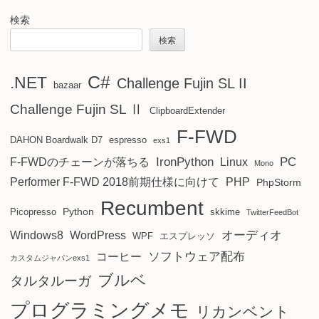
検索
検索
C#
.NET
Challenge Fujin SL II
bazaar
Challenge Fujin SL Ⅱ
ClipboardExtender
F-FWD
DAHON Boardwalk D7
espresso
exs1
IronPython
PC
F-FWDのチェーンが落ちる
Linux
Mono
Performer F-FWD 2018前期仕様に向けて
PHP
PhpStorm
Recumbent
Python
Picopresso
skkime
TwitterFeedBot
オーディオ
Windows8
WordPress
WPF
エスプレッソ
ソフトウェア配布
コーヒー
カスタムジャパンexs1
ブルベ
タルタルーガ
プログラミングメモ
リカンベント