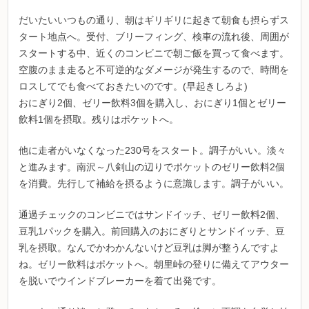
だいたいいつもの通り、朝はギリギリに起きて朝食も摂らずス
タート地点へ。受付、ブリーフィング、検車の流れ後、周囲が
スタートする中、近くのコンビニで朝ご飯を買って食べます。
空腹のまま走ると不可逆的なダメージが発生するので、時間を
ロスしてでも食べておきたいのです。(早起きしろよ)
おにぎり2個、ゼリー飲料3個を購入し、おにぎり1個とゼリー
飲料1個を摂取。残りはポケットへ。
他に走者がいなくなった230号をスタート。調子がいい。淡々
と進みます。南沢～八剣山の辺りでポケットのゼリー飲料2個
を消費。先行して補給を摂るように意識します。調子がいい。
通過チェックのコンビニではサンドイッチ、ゼリー飲料2個、
豆乳1パックを購入。前回購入のおにぎりとサンドイッチ、豆
乳を摂取。なんでかわかんないけど豆乳は脚が整うんですよ
ね。ゼリー飲料はポケットへ。朝里峠の登りに備えてアウター
を脱いでウインドブレーカーを着て出発です。