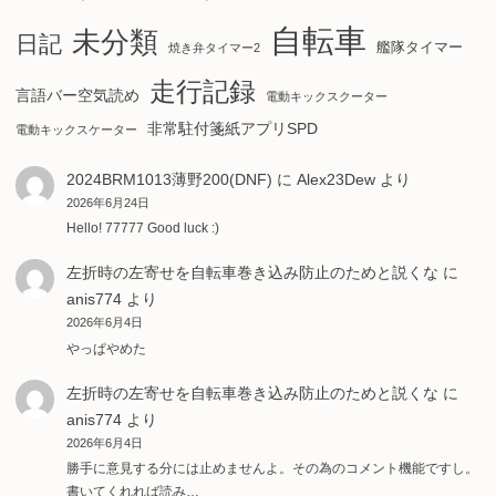
自転車
未分類
日記
艦隊タイマー
焼き弁タイマー2
走行記録
言語バー空気読め
電動キックスクーター
非常駐付箋紙アプリSPD
電動キックスケーター
2024BRM1013薄野200(DNF)
に
Alex23Dew
より
2026年6月24日
Hello! 77777 Good luck :)
左折時の左寄せを自転車巻き込み防止のためと説くな
に
anis774
より
2026年6月4日
やっぱやめた
左折時の左寄せを自転車巻き込み防止のためと説くな
に
anis774
より
2026年6月4日
勝手に意見する分には止めませんよ。その為のコメント機能ですし。
書いてくれれば読み…