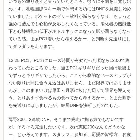
いつもの通り淡々と登っていたところ、徐々に不調を自覚し始
めます。札幌国際スキー場で休憩する頃にはDNFを意識し始め
ていました。ポケットのゼリー飲料が減らなくなり、ちょっと
強めに踏んでも心拍が反応しなくなっている。消化器の機能低
下と心肺機能の低下がボトルネックになって脚が回らなくなっ
ている感。まぁPC1着いたら考えるかー、と判断を先送りにし
てダラダラを走ります。
12:25 PC1。PCのクローズ時間が有効だった頃なら12:00で終
わっていたところでした。過去PC1ギリギリだった回は最後ま
でずっとギリギリでしたから、ここから劇的なペースアップが
ない限りは間に合う見込はありません。まだ限界ではありませ
んが、このままいけば厚田～月形に抜けた辺りで限界を迎えそ
う。とりあえず食べるもの食べてから考えるかー、とまた判断
を先送りにはしましたが、結局DNFを決断したのでした。
薄野200、2連続DNF。そこまで完走に拘る方でもないです
が、そろそろ完走したいです。次は恵庭200なんてどうかな
ー、とか考えてます。スタッフ、参加者、応援の皆様方、お疲