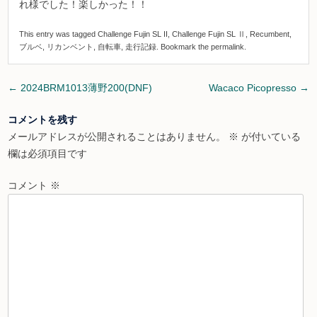
れ様でした！楽しかった！！
This entry was tagged
Challenge Fujin SL II
,
Challenge Fujin SL Ⅱ
,
Recumbent
,
ブルベ
,
リカンベント
,
自転車
,
走行記録
. Bookmark the
permalink
.
Post
←
2024BRM1013薄野200(DNF)
Wacaco Picopresso
→
navigation
コメントを残す
メールアドレスが公開されることはありません。
※
が付いている
欄は必須項目です
コメント
※