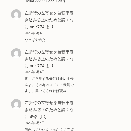
Hello! 77777 Good luck :)
左折時の左寄せを自転車巻
き込み防止のためと説くな
に
anis774
より
2026年6月4日
やっぱやめた
左折時の左寄せを自転車巻
き込み防止のためと説くな
に
anis774
より
2026年6月4日
勝手に意見する分には止めませ
んよ。その為のコメント機能で
すし。書いてくれれば読み…
左折時の左寄せを自転車巻
き込み防止のためと説くな
に
匿名
より
2026年6月4日
伝わってないんじゃなくて不貞