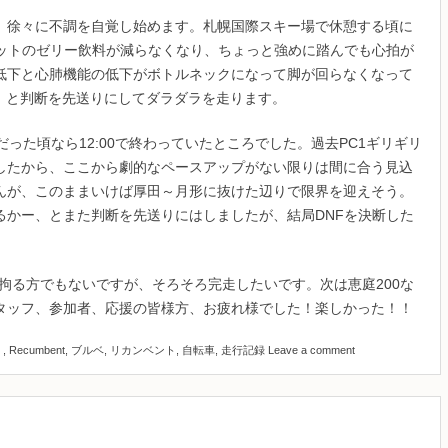
、徐々に不調を自覚し始めます。札幌国際スキー場で休憩する頃に
ケットのゼリー飲料が減らなくなり、ちょっと強めに踏んでも心拍が
低下と心肺機能の低下がボトルネックになって脚が回らなくなって
、と判断を先送りにしてダラダラを走ります。
有効だった頃なら12:00で終わっていたところでした。過去PC1ギリギリ
したから、ここから劇的なペースアップがない限りは間に合う見込
んが、このままいけば厚田～月形に抜けた辺りで限界を迎えそう。
るかー、とまた判断を先送りにはしましたが、結局DNFを決断した
走に拘る方でもないですが、そろそろ完走したいです。次は恵庭200な
タッフ、参加者、応援の皆様方、お疲れ様でした！楽しかった！！
Ⅱ
,
Recumbent
,
ブルベ
,
リカンベント
,
自転車
,
走行記録
Leave a comment