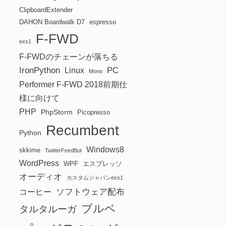
ClipboardExtender
DAHON Boardwalk D7
espresso
F-FWD
exs1
F-FWDのチェーンが落ちる
IronPython
PC
Linux
Mono
Performer F-FWD 2018前期仕
様に向けて
PHP
PhpStorm
Picopresso
Recumbent
Python
Windows8
skkime
TwitterFeedBot
WordPress
WPF
エスプレッソ
オーディオ
カスタムジャパンexs1
ソフトウェア配布
コーヒー
ブルベ
タルタルーガ