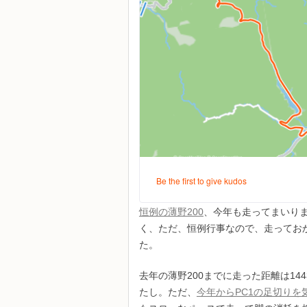
恒例の薄野200
、今年も走ってまいり
く、ただ、恒例行事なので、走ってお
た。
去年の薄野200までに走った距離は144
たし。ただ、
今年からPC1の足切りを