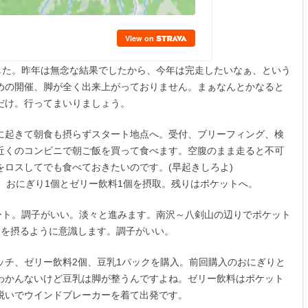
した。昨年は無念な結果でしたから、今年は完走したいなぁ、という
めの開催、脚が全く出来上がっておりません。まぁなんとかなると
だけ。行ってまいりましょう。
に起きて朝食も摂らずスタート地点へ。受付、ブリーフィング、検
近くのコンビニで朝ご飯を買って食べます。空腹のまま走ると不可
ロスしてでも食べておきたいのです。(早起きしろよ)
、おにぎり1個とゼリー飲料1個を摂取。残りはポケットへ。
タート。調子がいい。淡々と進みます。南沢～八剣山の辺りでポケット
給を摂るように意識します。調子がいい。
ッチ、ゼリー飲料2個、豆乳1パックを購入。前回購入のおにぎりと
わかんないけど豆乳は脚が整うんですよね。ゼリー飲料はポケット
脱いでウインドブレーカーを着て出発です。