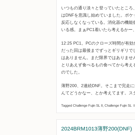
いつもの通り淡々と登っていたところ
はDNFを意識し始めていました。ポ
反応しなくなっている。消化器の機能
いる感。まぁPC1着いたら考えるかー
12:25 PC1。PCのクローズ時間が
だった回は最後までずっとギリギリで
はありません。まだ限界ではありませ
とりあえず食べるもの食べてから考え
のでした。
薄野200、2連続DNF。そこまで完
んてどうかなー、とか考えてます。ス
Tagged
Challenge Fujin SL II
,
Challenge Fujin SL 
2024BRM1013薄野200(DNF)