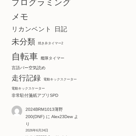
プログラミング
メモ
リカンベント
日記
未分類
焼き弁タイマー2
自転車
艦隊タイマー
言語バー空気読め
走行記録
電動キックスクーター
電動キックスケーター
非常駐付箋紙アプリSPD
2024BRM1013薄野
200(DNF)
に
Alex23Dew
よ
り
2026年6月24日