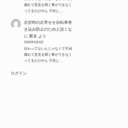
腐れて意見を聞く事ができなく
ってるだけやん 子供じ…
左折時の左寄せを自転車巻
き込み防止のためと説くな
に
匿名
より
2026年6月4日
伝わってないんじゃなくて不貞
腐れて意見を聞く事ができなく
ってるだけやん 子供じ…
ログイン