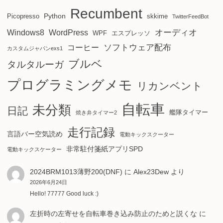
Recumbent
Python
Picopresso
skkime
TwitterFeedBot
オーディオ
Windows8
WordPress
WPF
エスプレッソ
ソフトウェア配布
コーヒー
カスタムジャパンexs1
ブルベ
タルタルーガ
プログラミングメモ
リカンベント
自転車
未分類
日記
艦隊タイマー
焼き弁タイマー2
走行記録
言語バー空気読め
電動キックスクーター
非常駐付箋紙アプリSPD
電動キックスケーター
2024BRM1013薄野200(DNF)
に
Alex23Dew
より
2026年6月24日
Hello! 77777 Good luck :)
左折時の左寄せを自転車巻き込み防止のためと説くな
に