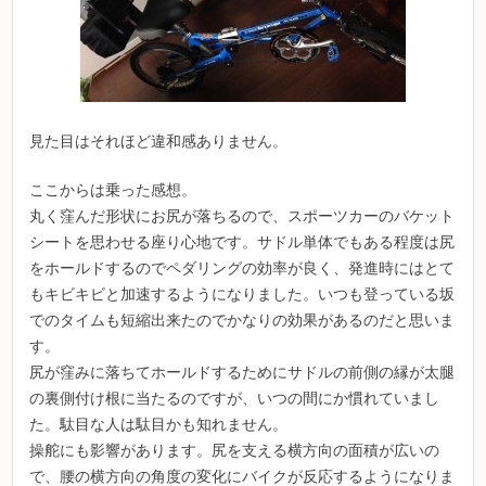
見た目はそれほど違和感ありません。
ここからは乗った感想。
丸く窪んだ形状にお尻が落ちるので、スポーツカーのバケット
シートを思わせる座り心地です。サドル単体でもある程度は尻
をホールドするのでペダリングの効率が良く、発進時にはとて
もキビキビと加速するようになりました。いつも登っている坂
でのタイムも短縮出来たのでかなりの効果があるのだと思いま
す。
尻が窪みに落ちてホールドするためにサドルの前側の縁が太腿
の裏側付け根に当たるのですが、いつの間にか慣れていまし
た。駄目な人は駄目かも知れません。
操舵にも影響があります。尻を支える横方向の面積が広いの
で、腰の横方向の角度の変化にバイクが反応するようになりま