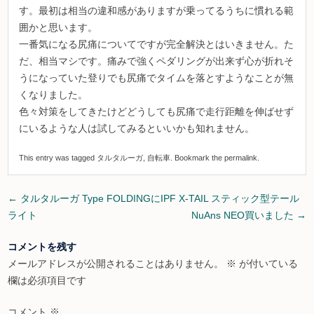
す。最初は相当の違和感がありますが乗ってるうちに慣れる範
囲かと思います。
一番気になる尻痛についてですが完全解決とはいきません。た
だ、相当マシです。痛みで強くペダリングが出来ず心が折れそ
うになっていた登りでも尻痛でタイムを落とすようなことが無
くなりました。
色々対策をしてきたけどどうしても尻痛で走行距離を伸ばせず
にいるような人は試してみるといいかも知れません。
This entry was tagged
タルタルーガ
,
自転車
. Bookmark the
permalink
.
Post
←
タルタルーガ Type FOLDINGにIPF X-TAIL スティック型テール
navigation
ライト
NuAns NEO買いました
→
コメントを残す
メールアドレスが公開されることはありません。
※
が付いている
欄は必須項目です
コメント
※