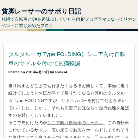
貧脚レーサーのサボり日記
札幌で自転車とC#を趣味にしていたらPHPプログラマになってリカン
ベントに乗り始めたブログ
タルタルーガ Type FOLDINGにシニア向け自転
車のサドルを付けて尻痛軽減
Posted on
2015年7月18日
by
anis774
走り出すとどこまでも行きたくなるほど楽しくて、本当に走り
続けてしまうとお尻が痛くて帰りたくなると評判のタルタルー
ガ Type FOLDINGですが、サドルカバーを付けて何とか凌い
でいました。しかし、それも決定打とはならず走行距離を延ば
すのを難しくしていました。
そこで見付けたのが
シニア向け自転車のクークル
。この自転車
に付いているサドル、広い座面でお尻をホールドしてくれそう
な形状でとても良さそうではありませんか。元から付いている