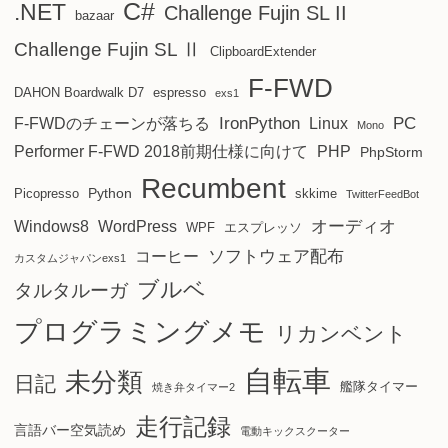
C#
.NET
Challenge Fujin SL II
bazaar
Challenge Fujin SL Ⅱ
ClipboardExtender
F-FWD
DAHON Boardwalk D7
espresso
exs1
IronPython
PC
F-FWDのチェーンが落ちる
Linux
Mono
Performer F-FWD 2018前期仕様に向けて
PHP
PhpStorm
Recumbent
Python
Picopresso
skkime
TwitterFeedBot
オーディオ
Windows8
WordPress
WPF
エスプレッソ
ソフトウェア配布
コーヒー
カスタムジャパンexs1
ブルベ
タルタルーガ
プログラミングメモ
リカンベント
自転車
未分類
日記
艦隊タイマー
焼き弁タイマー2
走行記録
言語バー空気読め
電動キックスクーター