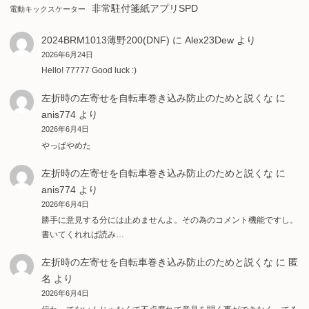
非常駐付箋紙アプリSPD
電動キックスケーター
2024BRM1013薄野200(DNF)
に
Alex23Dew
より
2026年6月24日
Hello! 77777 Good luck :)
左折時の左寄せを自転車巻き込み防止のためと説くな
に
anis774
より
2026年6月4日
やっぱやめた
左折時の左寄せを自転車巻き込み防止のためと説くな
に
anis774
より
2026年6月4日
勝手に意見する分には止めませんよ。その為のコメント機能ですし。
書いてくれれば読み…
左折時の左寄せを自転車巻き込み防止のためと説くな
に
匿
名
より
2026年6月4日