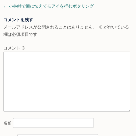
Post
←
小林峠で熊に怯えてモアイを拝むポタリング
navigation
コメントを残す
メールアドレスが公開されることはありません。
※
が付いている
欄は必須項目です
コメント
※
名前