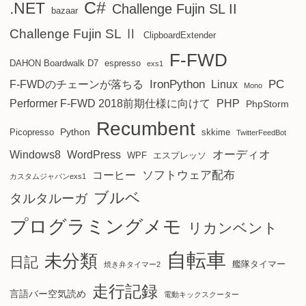
C#
.NET
Challenge Fujin SL II
bazaar
Challenge Fujin SL Ⅱ
ClipboardExtender
F-FWD
DAHON Boardwalk D7
espresso
exs1
IronPython
PC
F-FWDのチェーンが落ちる
Linux
Mono
Performer F-FWD 2018前期仕様に向けて
PHP
PhpStorm
Recumbent
Python
Picopresso
skkime
TwitterFeedBot
オーディオ
Windows8
WordPress
WPF
エスプレッソ
ソフトウェア配布
コーヒー
カスタムジャパンexs1
ブルベ
タルタルーガ
プログラミングメモ
リカンベント
自転車
未分類
日記
艦隊タイマー
焼き弁タイマー2
走行記録
言語バー空気読め
電動キックスクーター