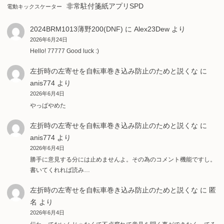
非常駐付箋紙アプリSPD
電動キックスケーター
2024BRM1013薄野200(DNF)
に
Alex23Dew
より
2026年6月24日
Hello! 77777 Good luck :)
左折時の左寄せを自転車巻き込み防止のためと説くな
に
anis774
より
2026年6月4日
やっぱやめた
左折時の左寄せを自転車巻き込み防止のためと説くな
に
anis774
より
2026年6月4日
勝手に意見する分には止めませんよ。その為のコメント機能ですし。
書いてくれれば読み…
左折時の左寄せを自転車巻き込み防止のためと説くな
に
匿
名
より
2026年6月4日