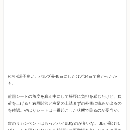
R’AIR
調子良い。バルブ長48㎜にしたけど34㎜で良かったか
も。
前回
シートの角度を真ん中にして脹脛に負担を感じたけど、負
荷を上げると右股関節と右足の土踏まずの外側に痛みが出るの
を確認。やはりシートは一番起こした状態で乗るのが妥当か。
次のリカンベントはもっとハイBBなのが良いな。BBが高けれ