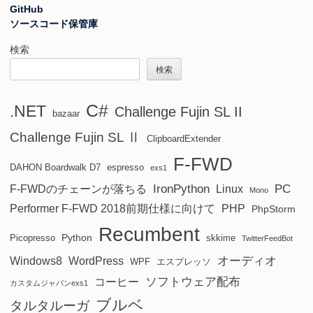
GitHub
ソースコード保管庫
検索
検索
C#
.NET
Challenge Fujin SL II
bazaar
Challenge Fujin SL Ⅱ
ClipboardExtender
F-FWD
DAHON Boardwalk D7
espresso
exs1
IronPython
PC
F-FWDのチェーンが落ちる
Linux
Mono
Performer F-FWD 2018前期仕様に向けて
PHP
PhpStorm
Recumbent
Python
Picopresso
skkime
TwitterFeedBot
オーディオ
Windows8
WordPress
WPF
エスプレッソ
ソフトウェア配布
コーヒー
カスタムジャパンexs1
ブルベ
タルタルーガ