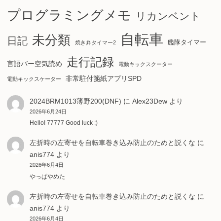
プログラミングメモ
リカンベント
自転車
未分類
日記
艦隊タイマー
焼き弁タイマー2
走行記録
言語バー空気読め
電動キックスクーター
非常駐付箋紙アプリSPD
電動キックスケーター
2024BRM1013薄野200(DNF)
に
Alex23Dew
より
2026年6月24日
Hello! 77777 Good luck :)
左折時の左寄せを自転車巻き込み防止のためと説くな
に
anis774
より
2026年6月4日
やっぱやめた
左折時の左寄せを自転車巻き込み防止のためと説くな
に
anis774
より
2026年6月4日