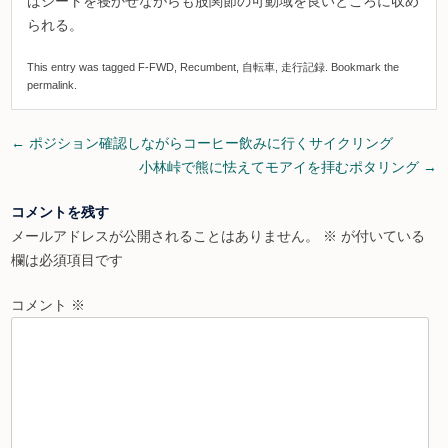
ばシートを寝かせながらも股関節の可動域を良いところに収め
られる。
This entry was tagged
F-FWD
,
Recumbent
,
自転車
,
走行記録
. Bookmark the
permalink
.
Post
←
ポジション確認しながらコーヒー飲みに行くサイクリング
navigation
小林峠で熊に怯えてモアイを拝むポタリング
→
コメントを残す
メールアドレスが公開されることはありません。
※
が付いている
欄は必須項目です
コメント
※