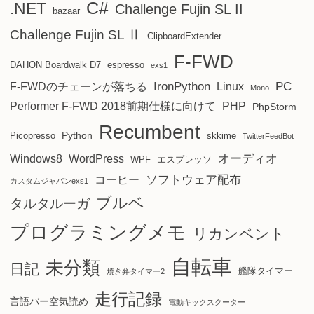
C#
.NET
Challenge Fujin SL II
bazaar
Challenge Fujin SL Ⅱ
ClipboardExtender
F-FWD
DAHON Boardwalk D7
espresso
exs1
IronPython
PC
F-FWDのチェーンが落ちる
Linux
Mono
Performer F-FWD 2018前期仕様に向けて
PHP
PhpStorm
Recumbent
Python
Picopresso
skkime
TwitterFeedBot
オーディオ
Windows8
WordPress
WPF
エスプレッソ
ソフトウェア配布
コーヒー
カスタムジャパンexs1
ブルベ
タルタルーガ
プログラミングメモ
リカンベント
自転車
未分類
日記
艦隊タイマー
焼き弁タイマー2
走行記録
言語バー空気読め
電動キックスクーター