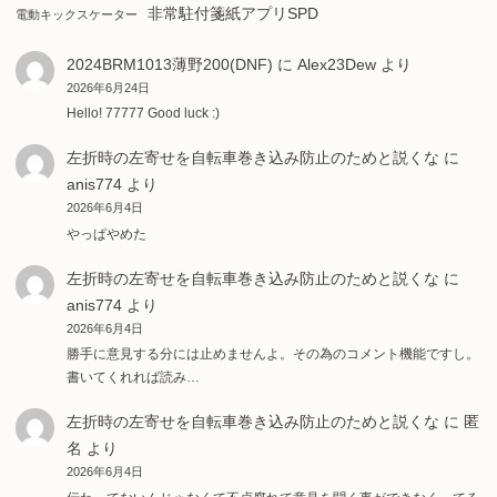
非常駐付箋紙アプリSPD
電動キックスケーター
2024BRM1013薄野200(DNF)
に
Alex23Dew
より
2026年6月24日
Hello! 77777 Good luck :)
左折時の左寄せを自転車巻き込み防止のためと説くな
に
anis774
より
2026年6月4日
やっぱやめた
左折時の左寄せを自転車巻き込み防止のためと説くな
に
anis774
より
2026年6月4日
勝手に意見する分には止めませんよ。その為のコメント機能ですし。
書いてくれれば読み…
左折時の左寄せを自転車巻き込み防止のためと説くな
に
匿
名
より
2026年6月4日