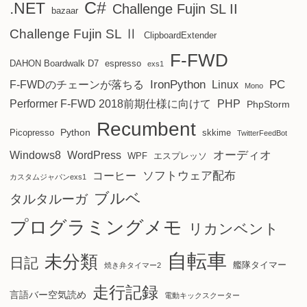
C#
.NET
Challenge Fujin SL II
bazaar
Challenge Fujin SL Ⅱ
ClipboardExtender
F-FWD
DAHON Boardwalk D7
espresso
exs1
IronPython
PC
F-FWDのチェーンが落ちる
Linux
Mono
Performer F-FWD 2018前期仕様に向けて
PHP
PhpStorm
Recumbent
Python
Picopresso
skkime
TwitterFeedBot
オーディオ
Windows8
WordPress
WPF
エスプレッソ
ソフトウェア配布
コーヒー
カスタムジャパンexs1
ブルベ
タルタルーガ
プログラミングメモ
リカンベント
自転車
未分類
日記
艦隊タイマー
焼き弁タイマー2
走行記録
言語バー空気読め
電動キックスクーター