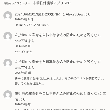
非常駐付箋紙アプリSPD
電動キックスケーター
2024BRM1013薄野200(DNF)
に
Alex23Dew
より
2026年6月24日
Hello! 77777 Good luck :)
左折時の左寄せを自転車巻き込み防止のためと説くな
に
anis774
より
2026年6月4日
やっぱやめた
左折時の左寄せを自転車巻き込み防止のためと説くな
に
anis774
より
2026年6月4日
勝手に意見する分には止めませんよ。その為のコメント機能ですし。
書いてくれれば読み…
左折時の左寄せを自転車巻き込み防止のためと説くな
に
匿
名
より
2026年6月4日