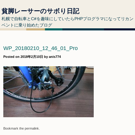
貧脚レーサーのサボり日記
札幌で自転車とC#を趣味にしていたらPHPプログラマになってリカン
ベントに乗り始めたブログ
WP_20180210_12_46_01_Pro
Posted on
2018年2月10日
by
anis774
Bookmark the
permalink
.