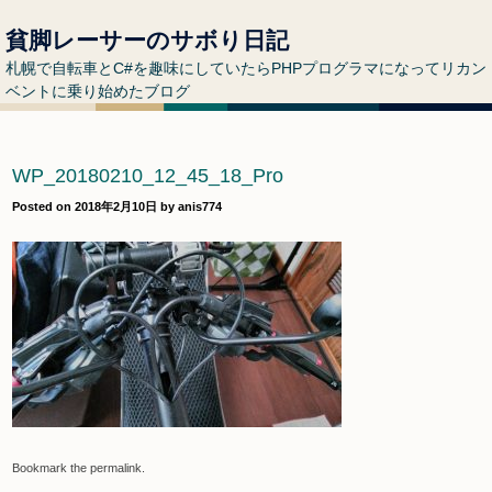
貧脚レーサーのサボり日記
札幌で自転車とC#を趣味にしていたらPHPプログラマになってリカン
ベントに乗り始めたブログ
WP_20180210_12_45_18_Pro
Posted on
2018年2月10日
by
anis774
Bookmark the
permalink
.