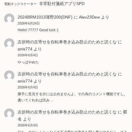
非常駐付箋紙アプリSPD
電動キックスケーター
2024BRM1013薄野200(DNF)
に
Alex23Dew
より
2026年6月24日
Hello! 77777 Good luck :)
左折時の左寄せを自転車巻き込み防止のためと説くな
に
anis774
より
2026年6月4日
やっぱやめた
左折時の左寄せを自転車巻き込み防止のためと説くな
に
anis774
より
2026年6月4日
勝手に意見する分には止めませんよ。その為のコメント機能ですし。
書いてくれれば読み…
左折時の左寄せを自転車巻き込み防止のためと説くな
に
匿
名
より
2026年6月4日