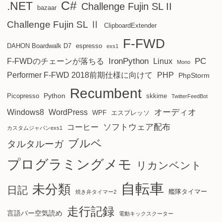
C#
.NET
Challenge Fujin SL II
bazaar
Challenge Fujin SL Ⅱ
ClipboardExtender
F-FWD
DAHON Boardwalk D7
espresso
exs1
IronPython
PC
F-FWDのチェーンが落ちる
Linux
Mono
Performer F-FWD 2018前期仕様に向けて
PHP
PhpStorm
Recumbent
Python
Picopresso
skkime
TwitterFeedBot
オーディオ
Windows8
WordPress
WPF
エスプレッソ
ソフトウェア配布
コーヒー
カスタムジャパンexs1
ブルベ
タルタルーガ
プログラミングメモ
リカンベント
自転車
未分類
日記
艦隊タイマー
焼き弁タイマー2
走行記録
言語バー空気読め
電動キックスクーター