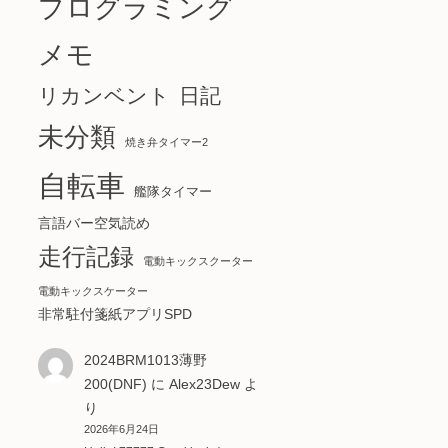
プログラミング
メモ
リカンベント
日記
未分類
焼き弁タイマー2
自転車
艦隊タイマー
言語バー空気読め
走行記録
電動キックスクーター
電動キックスケーター
非常駐付箋紙アプリSPD
2024BRM1013薄野
200(DNF)
に
Alex23Dew
よ
り
2026年6月24日