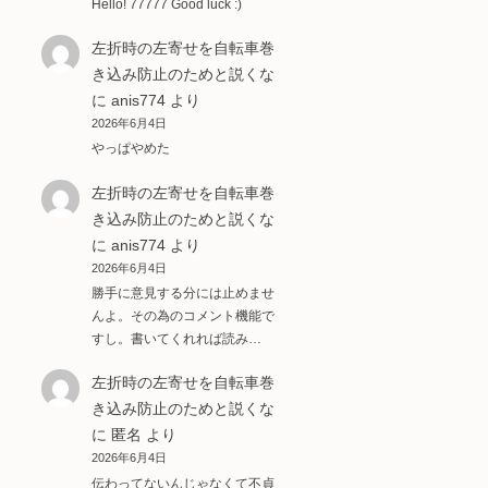
Hello! 77777 Good luck :)
左折時の左寄せを自転車巻
き込み防止のためと説くな
に
anis774
より
2026年6月4日
やっぱやめた
左折時の左寄せを自転車巻
き込み防止のためと説くな
に
anis774
より
2026年6月4日
勝手に意見する分には止めませ
んよ。その為のコメント機能で
すし。書いてくれれば読み…
左折時の左寄せを自転車巻
き込み防止のためと説くな
に
匿名
より
2026年6月4日
伝わってないんじゃなくて不貞