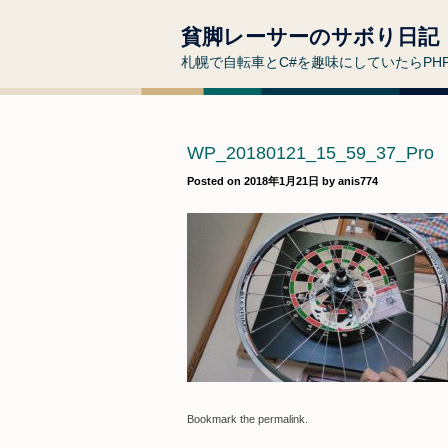
貧脚レーサーのサボり日記
札幌で自転車とC#を趣味にしていたらP
WP_20180121_15_59_37_Pro
Posted on
2018年1月21日
by
anis774
Bookmark the
permalink
.