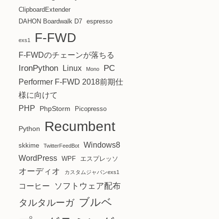
ClipboardExtender
DAHON Boardwalk D7
espresso
F-FWD
exs1
F-FWDのチェーンが落ちる
IronPython
PC
Linux
Mono
Performer F-FWD 2018前期仕
様に向けて
PHP
PhpStorm
Picopresso
Recumbent
Python
Windows8
skkime
TwitterFeedBot
WordPress
WPF
エスプレッソ
オーディオ
カスタムジャパンexs1
ソフトウェア配布
コーヒー
ブルベ
タルタルーガ