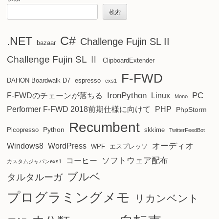
検索
C#
.NET
Challenge Fujin SL II
bazaar
Challenge Fujin SL Ⅱ
ClipboardExtender
F-FWD
DAHON Boardwalk D7
espresso
exs1
IronPython
PC
F-FWDのチェーンが落ちる
Linux
Mono
Performer F-FWD 2018前期仕様に向けて
PHP
PhpStorm
Recumbent
Python
Picopresso
skkime
TwitterFeedBot
オーディオ
Windows8
WordPress
WPF
エスプレッソ
ソフトウェア配布
コーヒー
カスタムジャパンexs1
ブルベ
タルタルーガ
プログラミングメモ
リカンベント