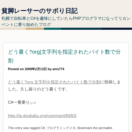
貧脚レーサーのサボり日記
札幌で自転車とC#を趣味にしていたらPHPプログラマになってリカン
ベントに乗り始めたブログ
どう書く?org|文字列を指定されたバイト数で分
割
Posted on
2009年2月13日
by
anis774
どう書く?org 文字列を指定されたバイト数で分割
に投稿しま
した。久し振りのどう書くです。
C#一番乗りぃ♪
http://ja.doukaku.org/comment/8483/
This entry was tagged
C#
,
プログラミングメモ
. Bookmark the
permalink
.