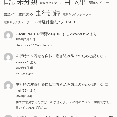
自転車
未分類
日記
艦隊タイマー
焼き弁タイマー2
走行記録
言語バー空気読め
電動キックスクーター
非常駐付箋紙アプリSPD
電動キックスケーター
2024BRM1013薄野200(DNF)
に
Alex23Dew
より
2026年6月24日
Hello! 77777 Good luck :)
左折時の左寄せを自転車巻き込み防止のためと説くな
に
anis774
より
2026年6月4日
やっぱやめた
左折時の左寄せを自転車巻き込み防止のためと説くな
に
anis774
より
2026年6月4日
勝手に意見する分には止めませんよ。その為のコメント機能ですし。
書いてくれれば読み…