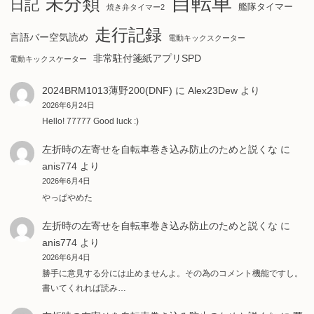
自転車
未分類
日記
艦隊タイマー
焼き弁タイマー2
走行記録
言語バー空気読め
電動キックスクーター
非常駐付箋紙アプリSPD
電動キックスケーター
2024BRM1013薄野200(DNF)
に
Alex23Dew
より
2026年6月24日
Hello! 77777 Good luck :)
左折時の左寄せを自転車巻き込み防止のためと説くな
に
anis774
より
2026年6月4日
やっぱやめた
左折時の左寄せを自転車巻き込み防止のためと説くな
に
anis774
より
2026年6月4日
勝手に意見する分には止めませんよ。その為のコメント機能ですし。
書いてくれれば読み…