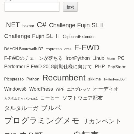
検索
C#
.NET
Challenge Fujin SL II
bazaar
Challenge Fujin SL Ⅱ
ClipboardExtender
F-FWD
DAHON Boardwalk D7
espresso
exs1
IronPython
PC
F-FWDのチェーンが落ちる
Linux
Mono
Performer F-FWD 2018前期仕様に向けて
PHP
PhpStorm
Recumbent
Python
Picopresso
skkime
TwitterFeedBot
オーディオ
Windows8
WordPress
WPF
エスプレッソ
ソフトウェア配布
コーヒー
カスタムジャパンexs1
ブルベ
タルタルーガ
プログラミングメモ
リカンベント