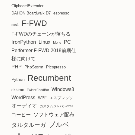
ClipboardExtender
DAHON Boardwalk D7
espresso
F-FWD
exs1
F-FWDのチェーンが落ちる
IronPython
PC
Linux
Mono
Performer F-FWD 2018前期仕
様に向けて
PHP
PhpStorm
Picopresso
Recumbent
Python
Windows8
skkime
TwitterFeedBot
WordPress
WPF
エスプレッソ
オーディオ
カスタムジャパンexs1
ソフトウェア配布
コーヒー
ブルベ
タルタルーガ