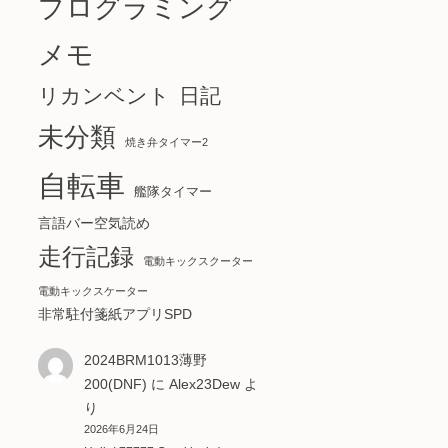
プログラミング
メモ
リカンベント
日記
未分類
焼き弁タイマー2
自転車
艦隊タイマー
言語バー空気読め
走行記録
電動キックスクーター
電動キックスケーター
非常駐付箋紙アプリSPD
2024BRM1013薄野
200(DNF)
に
Alex23Dew
よ
り
2026年6月24日