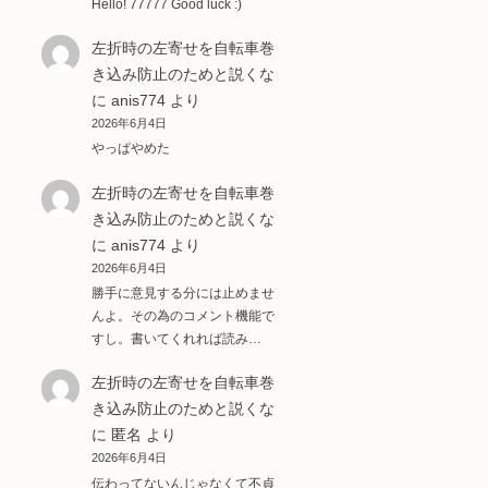
Hello! 77777 Good luck :)
左折時の左寄せを自転車巻
き込み防止のためと説くな
に
anis774
より
2026年6月4日
やっぱやめた
左折時の左寄せを自転車巻
き込み防止のためと説くな
に
anis774
より
2026年6月4日
勝手に意見する分には止めませ
んよ。その為のコメント機能で
すし。書いてくれれば読み…
左折時の左寄せを自転車巻
き込み防止のためと説くな
に
匿名
より
2026年6月4日
伝わってないんじゃなくて不貞