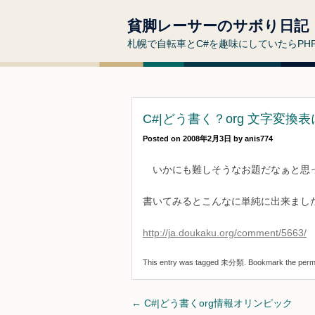
貧脚レーサーのサボり日記
札幌で自転車とC#を趣味にしていたらP
C#|どう書く？org 文字変
Posted on
2008年2月3日
by
anis774
いかにも難しそうなお題だなぁと思
書いてみるとこんなに単純に出来まし
http://ja.doukaku.org/comment/5663/
This entry was tagged
未分類
. Bookmark the
perm
Post
←
C#|どう書くorg情報オリンピック