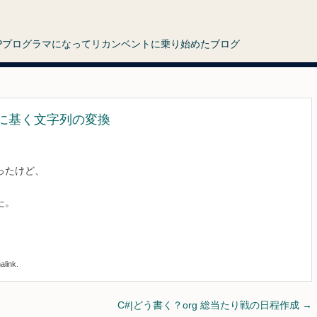
HPプログラマになってリカンベントに乗り始めたブログ
換表に基く文字列の変換
ったけど、
た。
alink
.
C#|どう書く？org 総当たり戦の日程作成
→