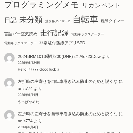
プログラミングメモ
リカンベント
自転車
未分類
日記
艦隊タイマー
焼き弁タイマー2
走行記録
言語バー空気読め
電動キックスクーター
非常駐付箋紙アプリSPD
電動キックスケーター
2024BRM1013薄野200(DNF)
に
Alex23Dew
より
2026年6月24日
Hello! 77777 Good luck :)
左折時の左寄せを自転車巻き込み防止のためと説くな
に
anis774
より
2026年6月4日
やっぱやめた
左折時の左寄せを自転車巻き込み防止のためと説くな
に
anis774
より
2026年6月4日