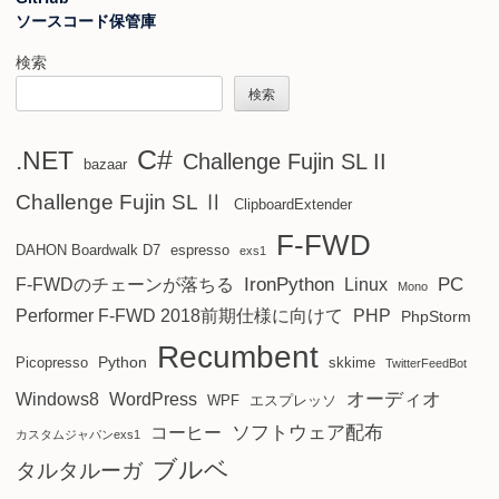
ソースコード保管庫
検索
検索
C#
.NET
Challenge Fujin SL II
bazaar
Challenge Fujin SL Ⅱ
ClipboardExtender
F-FWD
DAHON Boardwalk D7
espresso
exs1
IronPython
PC
F-FWDのチェーンが落ちる
Linux
Mono
Performer F-FWD 2018前期仕様に向けて
PHP
PhpStorm
Recumbent
Python
Picopresso
skkime
TwitterFeedBot
オーディオ
Windows8
WordPress
WPF
エスプレッソ
ソフトウェア配布
コーヒー
カスタムジャパンexs1
ブルベ
タルタルーガ